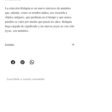
La colección Reliquia es un nuevo universo de amuletos
que, además, como su nombre indica, nos recuerda a
objetos antiguos, que perduran en el tiempo y que nunca
pierden su valor por mucho que pasen los años. Reliquia
llega cargada de significado y las nuevas joyas no son sólo
joyas, son amuletos.
Detalles
Composición: Íntegramente plata 925 Tamaño cm aprox:
1,2
Suscríbete a nuestro newsletter
Acepto la política de privacidad y accepto recibir
comunicaciones comerciales personalizada de La
Cabellera de Berenice a través de email.
Ver términos