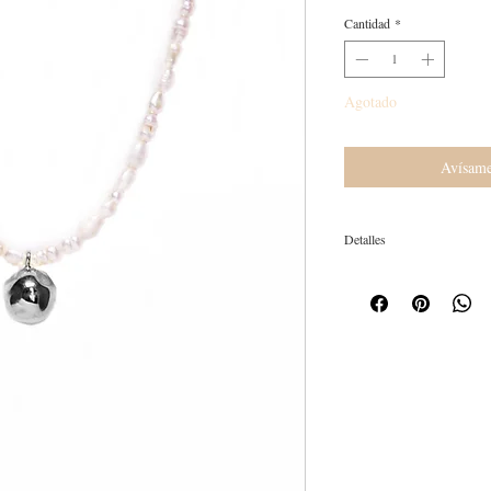
Cantidad
*
Agotado
Avísame
Detalles
Composición: Plata 925 y p