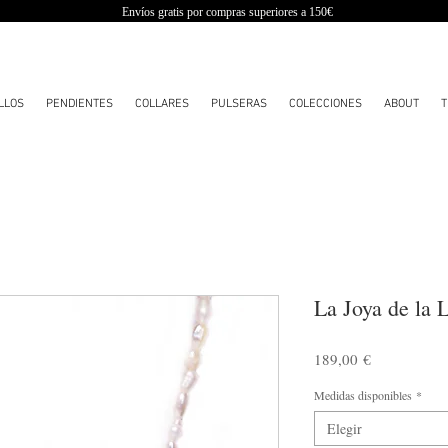
Envíos gratis por compras superiores a 150€
LLOS
PENDIENTES
COLLARES
PULSERAS
COLECCIONES
ABOUT
T
La Joya de la 
Precio
189,00 €
Medidas disponibles
*
Elegir