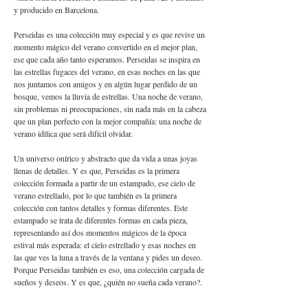
y producido en Barcelona.
Perseidas es una colección muy especial y es que revive un
momento mágico del verano convertido en el mejor plan,
ese que cada año tanto esperamos. Perseidas se inspira en
las estrellas fugaces del verano, en esas noches en las que
nos juntamos con amigos y en algún lugar perdido de un
bosque, vemos la lluvia de estrellas. Una noche de verano,
sin problemas ni preocupaciones, sin nada más en la cabeza
que un plan perfecto con la mejor compañía: una noche de
verano idílica que será difícil olvidar.
Un universo onírico y abstracto que da vida a unas joyas
llenas de detalles. Y es que, Perseidas es la primera
colección formada a partir de un estampado, ese cielo de
verano estrellado, por lo que también es la primera
colección con tantos detalles y formas diferentes. Este
estampado se trata de diferentes formas en cada pieza,
representando así dos momentos mágicos de la época
estival más esperada: el cielo estrellado y esas noches en
las que ves la luna a través de la ventana y pides un deseo.
Porque Perseidas también es eso, una colección cargada de
sueños y deseos. Y es que, ¿quién no sueña cada verano?.