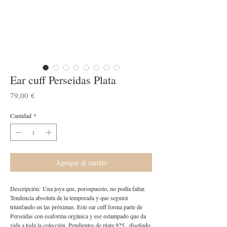
Ear cuff Perseidas Plata
Precio
79,00 €
Cantidad
*
Agregar al carrito
Descripción: Una joya que, porsupuesto, no podía faltar.
Tendencia absoluta de la temporada y que seguirá
triunfando en las próximas. Este ear cuff forma parte de
Perseidas con esaforma orgánica y ese estampado que da
vida a toda la colección. Pendientes de plata 925 , diseñado