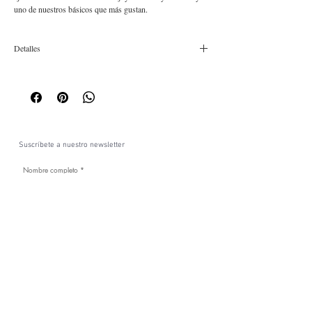
uno de nuestros básicos que más gustan.
Detalles
Composición: Plata de ley 925. Tamaño cm: 40 ajustable
hasta 45
Suscríbete a nuestro newsletter
Acepto la política de privacidad y accepto recibir
comunicaciones comerciales personalizada de La
Cabellera de Berenice a través de email.
Ver términos
SUSCRÍBETE
ABOUT
LEGAL
SÍGUENOS