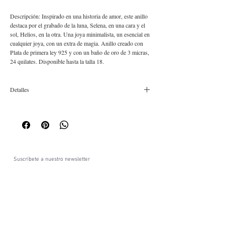
Descripción: Inspirado en una historia de amor, este anillo
destaca por el grabado de la luna, Selena, en una cara y el
sol, Helios, en la otra. Una joya minimalista, un esencial en
cualquier joya, con un extra de magia. Anillo creado con
Plata de primera ley 925 y con un baño de oro de 3 micras,
24 quilates. Disponible hasta la talla 18.
Detalles
Composición: Plata 925 bañada en oro de 24 quilates.
Diseñado y producido en Barcelona.
Suscríbete a nuestro newsletter
Acepto la política de privacidad y accepto recibir
comunicaciones comerciales personalizada de La
Cabellera de Berenice a través de email.
Ver términos