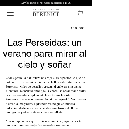
Envíos gratis por compras superiores a 150€
10/08/2025
Las Perseidas: un
verano para mirar al
cielo y soñar
Cada agosto, la naturaleza nos regala un espectáculo que no
entiende de prisas ni de ciudades: la lluvia de estrellas de las
Perseidas. Miles de destellos cruzan el cielo en una danza
silenciosa, recordándonos que, a veces, las cosas más bonitas
ocurren cuando simplemente levantamos la vista.
Para nosotros, este momento del año es especial. Nos inspira
a crear, a imaginar y a plasmar esa magia en nuestra
colección dedicada a las Perseidas, una forma de llevar
contigo un pedacito de este cielo estrellado.
Y como queremos que lo vivas al máximo, aquí tienes 4
consejos para ver mejor las Perseidas este verano: