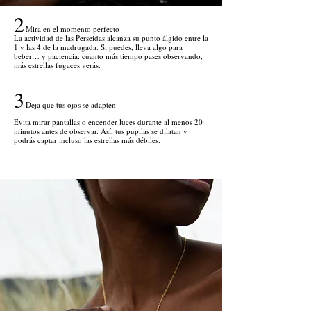
2
Mira en el momento perfecto
La actividad de las Perseidas alcanza su punto álgido entre la
1 y las 4 de la madrugada. Si puedes, lleva algo para
beber… y paciencia: cuanto más tiempo pases observando,
más estrellas fugaces verás.
3
Deja que tus ojos se adapten
Evita mirar pantallas o encender luces durante al menos 20
minutos antes de observar. Así, tus pupilas se dilatan y
podrás captar incluso las estrellas más débiles.