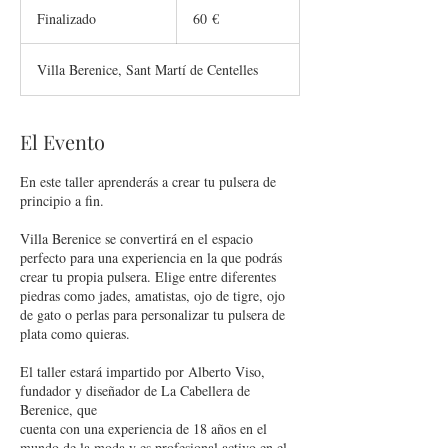
euros
Finalizado
F
60 €
i
n
Villa Berenice, Sant Martí de Centelles
a
l
i
z
El Evento
a
d
En este taller aprenderás a crear tu pulsera de
o
principio a fin.
Villa Berenice se convertirá en el espacio
perfecto para una experiencia en la que podrás
crear tu propia pulsera. Elige entre diferentes
piedras como jades, amatistas, ojo de tigre, ojo
de gato o perlas para personalizar tu pulsera de
plata como quieras.
El taller estará impartido por Alberto Viso,
fundador y diseñador de La Cabellera de
Berenice, que
cuenta con una experiencia de 18 años en el
mundo de la moda y es profesional activo en el