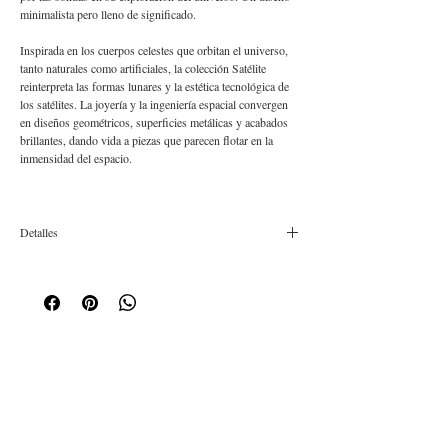
minimalista pero lleno de significado.
Inspirada en los cuerpos celestes que orbitan el universo,
tanto naturales como artificiales, la colección Satélite
reinterpreta las formas lunares y la estética tecnológica de
los satélites. La joyería y la ingeniería espacial convergen
en diseños geométricos, superficies metálicas y acabados
brillantes, dando vida a piezas que parecen flotar en la
inmensidad del espacio.
Detalles
Composición: Íntegramente plata 925 rodiada.
Tamaño en cm: 50, ajustable en 3 alturas diferentes.
Diseñado y producido en Barcelona
Suscríbete a nuestro newsletter