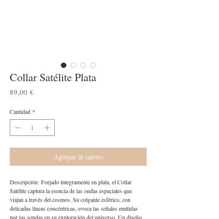
Collar Satélite Plata
Precio
89,00 €
Cantidad
*
Agregar al carrito
Descripción: Forjado íntegramente en plata, el Collar
Satélite captura la esencia de las ondas espaciales que
viajan a través del cosmos. Su colgante esférico, con
delicadas líneas concéntricas, evoca las señales emitidas
por las sondas en su exploración del universo. Un diseño